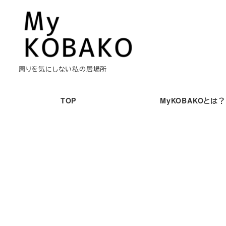
メ
イ
ン
コ
ン
周りを気にしない私の居場所
テ
ン
TOP
MyKOBAKOとは？
ツ
へ
移
動