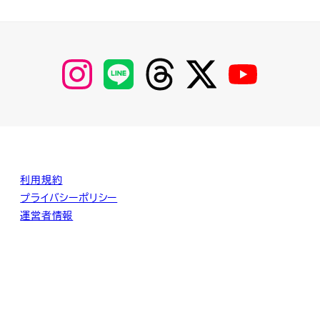
【Instagram】
【LINE】
【threads】
【Twitter】
【YouTube】
MyKOBAKO
利用規約
プライバシーポリシー
運営者情報