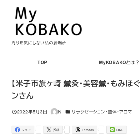
メ
イ
ン
コ
ン
周りを気にしない私の居場所
テ
ン
TOP
MyKOBAKOとは？
ツ
へ
【米子市旗ヶ崎 鍼灸・美容鍼・もみほぐ
移
ンさん
動
カテゴリー
2022年5月3日
N
リラクゼーション・整体・アロマ
投稿日
著
者
-
-
-
シェア
投稿
Threads
LINE