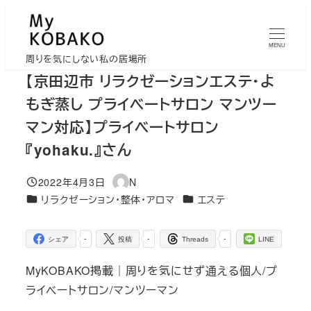
メ
イ
MENU
ン
周りを気にしない私の居場所
コ
【京田辺市 リラクゼーションエステ・よ
ン
もぎ蒸し プライベートサロン マンツー
テ
マン対応】プライベートサロン
ン
『yohaku.』さん
ツ
へ
2022年4月3日
N
移
投稿日
著
カテゴリー
カテゴリー
リラクゼーション・整体・アロマ
エステ
者
動
-
-
-
シェア
投稿
Threads
LINE
MyKOBAKO掲載｜周りを気にせず通える個人/プ
ライベートサロン/マンツーマン