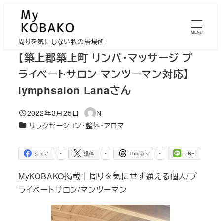
メ
イ
MENU
ン
周りを気にしない私の居場所
コ
【築上郡築上町 リンパ・マッサージ プ
ン
ライベートサロン マンツーマン対応】
テ
lymphsalon Lanaさん
ン
ツ
2022年3月25日
N
投稿日
著
へ
カテゴリー
リラクゼーション・整体・アロマ
者
移
動
-
-
-
シェア
投稿
Threads
LINE
MyKOBAKO掲載｜周りを気にせず通える個人/プ
ライベートサロン/マンツーマン