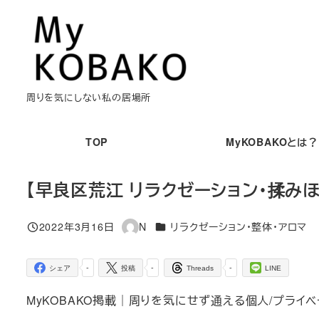
メ
イ
ン
コ
ン
周りを気にしない私の居場所
テ
ン
TOP
MyKOBAKOとは？
ツ
へ
【早良区荒江 リラクゼーション・揉み
移
動
カテゴリー
2022年3月16日
N
リラクゼーション・整体・アロマ
投稿日
著
者
-
-
-
シェア
投稿
Threads
LINE
MyKOBAKO掲載｜周りを気にせず通える個人/プライベ