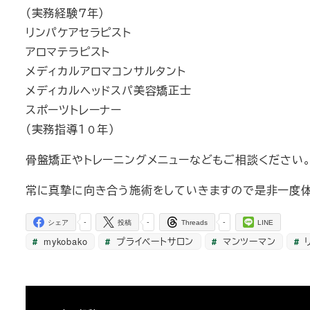
（実務経験７年）
リンパケアセラピスト
アロマテラピスト
メディカルアロマコンサルタント
メディカルヘッドスパ美容矯正士
スポーツトレーナー
（実務指導１０年）
骨盤矯正やトレーニングメニューなどもご相談ください
常に真摯に向き合う施術をしていきますので是非一度体
-
-
-
シェア
投稿
Threads
LINE
mykobako
プライベートサロン
マンツーマン