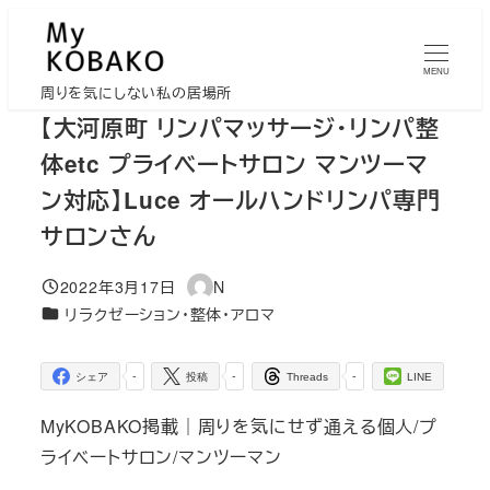
メ
イ
MENU
ン
周りを気にしない私の居場所
コ
【大河原町 リンパマッサージ・リンパ整
ン
体etc プライベートサロン マンツーマ
テ
ン対応】Luce オールハンドリンパ専門
ン
サロンさん
ツ
へ
2022年3月17日
N
移
投稿日
著
カテゴリー
リラクゼーション・整体・アロマ
者
動
-
-
-
シェア
投稿
Threads
LINE
MyKOBAKO掲載｜周りを気にせず通える個人/プ
ライベートサロン/マンツーマン