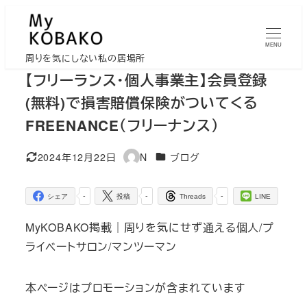
メ
イ
MENU
ン
周りを気にしない私の居場所
コ
【フリーランス・個人事業主】会員登録
ン
(無料)で損害賠償保険がついてくる
テ
FREENANCE（フリーナンス）
ン
ツ
カテゴリー
2024年12月22日
N
ブログ
更新日
著
へ
者
移
-
-
-
シェア
投稿
Threads
LINE
動
MyKOBAKO掲載｜周りを気にせず通える個人/プ
ライベートサロン/マンツーマン
本ページはプロモーションが含まれています