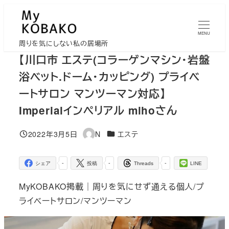
メ
イ
MENU
ン
周りを気にしない私の居場所
コ
【川口市 エステ(コラーゲンマシン・岩盤
ン
浴ベット.ドーム・カッピング) プライベ
テ
ートサロン マンツーマン対応】
ン
Imperialインペリアル mihoさん
ツ
へ
カテゴリー
2022年3月5日
N
エステ
移
投稿日
著
者
動
-
-
-
シェア
投稿
Threads
LINE
MyKOBAKO掲載｜周りを気にせず通える個人/プ
ライベートサロン/マンツーマン