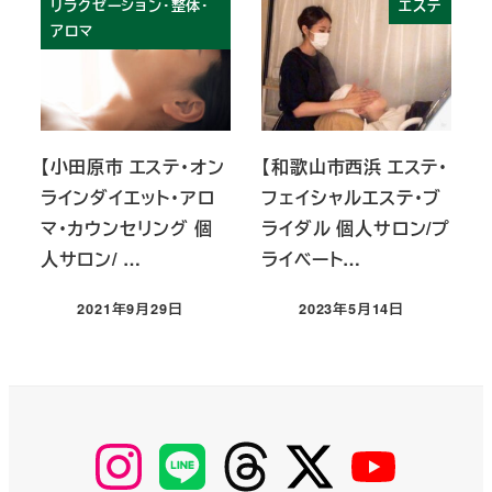
リラクゼーション・整体・
エステ
アロマ
【小田原市 エステ・オン
【和歌山市西浜 エステ・
ラインダイエット・アロ
フェイシャルエステ・ブ
マ・カウンセリング 個
ライダル 個人サロン/プ
人サロン/ …
ライベート…
2021年9月29日
2023年5月14日
投稿日
投稿日
【Instagram】
【LINE】
【threads】
【Twitter】
【YouTube】
MyKOBAKO