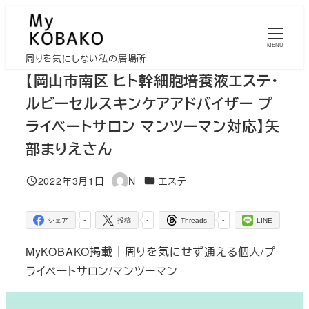
メ
イ
MENU
ン
周りを気にしない私の居場所
コ
【岡山市南区 ヒト幹細胞培養液エステ・
ン
ルビーセルスキンケアアドバイザー プ
テ
ライベートサロン マンツーマン対応】矢
ン
部まりえさん
ツ
へ
カテゴリー
2022年3月1日
N
エステ
移
投稿日
著
者
動
-
-
-
シェア
投稿
Threads
LINE
MyKOBAKO掲載｜周りを気にせず通える個人/プ
ライベートサロン/マンツーマン