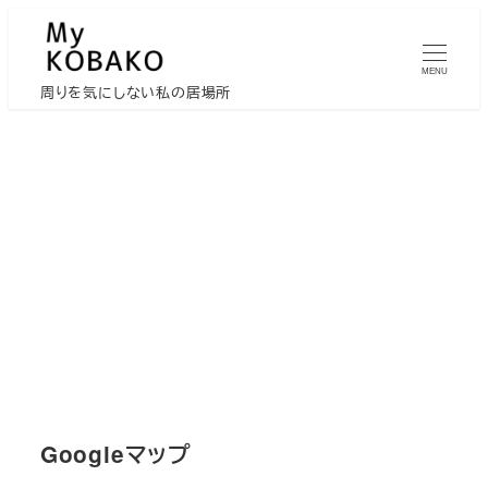
メ
イ
MENU
ン
周りを気にしない私の居場所
コ
ン
テ
ン
ツ
へ
移
動
Googleマップ