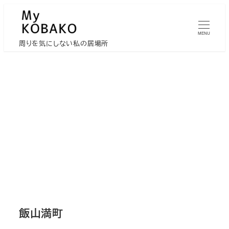
メ
イ
MENU
ン
周りを気にしない私の居場所
コ
ン
テ
ン
ツ
へ
移
動
飯山満町