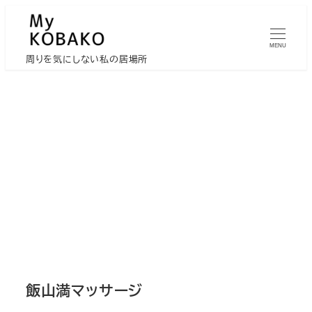
メ
イ
MENU
ン
周りを気にしない私の居場所
コ
ン
テ
ン
ツ
へ
移
動
飯山満マッサージ