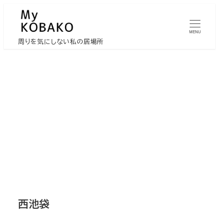
メ
イ
MENU
ン
周りを気にしない私の居場所
コ
ン
テ
ン
ツ
へ
移
動
西池袋