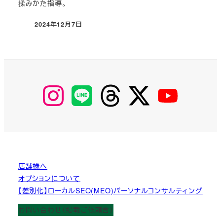
揉みかた指導。
2024年12月7日
投稿日
【Instagram】
【LINE】
【threads】
【Twitter】
【YouTube】
MyKOBAKO
店舗様へ
オプションについて
【差別化】ローカルSEO(MEO)パーソナルコンサルティング
お問い合わせ（掲載ご依頼含）