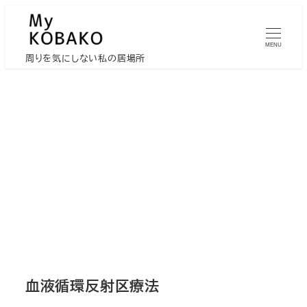
メ
イ
MENU
ン
周りを気にしない私の居場所
コ
ン
テ
ン
ツ
へ
移
動
血液循環反射区療法