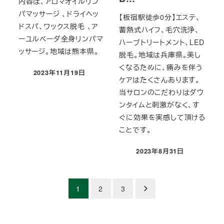
内容は、アロマオイルリン
パマッサージ 、ドライヘッ
【板宿駅徒歩0分】エステ、
ドスパ、ワックス脱毛 、ア
蓄熱式ハイフ、毛穴洗浄、
ーユルベーダ全身リンパマ
ハーブトリートメント、LED
ッサージ。地域は熊本県。
脱毛。地域は兵庫県。美し
くなるために、痛みを伴う
2023年11月19日
投稿日
ケアはたくさんあります。
当サロンのこだわりはダウ
ンタイムと刺激がなく、す
ぐに効果を実感して頂ける
ことです。
2023年8月31日
投稿日
投
1
2
3
稿