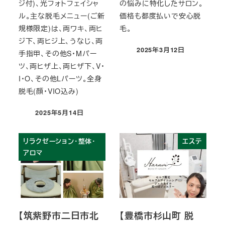
ジ付)、光フォトフェイシャ
の悩みに特化したサロン。
ル。主な脱毛メニュー(ご新
価格も都度払いで安心脱
規様限定)は、両ワキ、両ヒ
毛。
ジ下、両ヒジ上、うなじ、両
2025年3月12日
手指甲、その他S・Mパー
投稿日
ツ、両ヒザ上、両ヒザ下、V・
I・O、その他Lパーツ。全身
脱毛(顔・VIO込み)
2025年5月14日
投稿日
リラクゼーション・整体・
エステ
アロマ
【筑紫野市二日市北
【豊橋市杉山町 脱