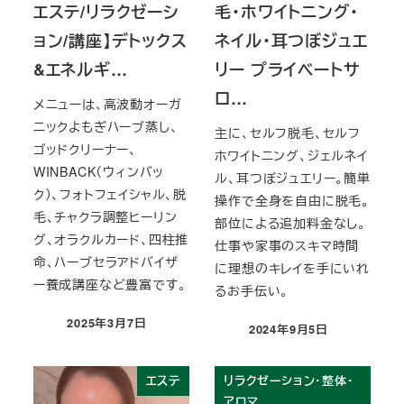
エステ/リラクゼーシ
毛・ホワイトニング・
ョン/講座】デトックス
ネイル・耳つぼジュエ
&エネルギ…
リー プライベートサ
ロ…
メニューは、高波動オーガ
ニックよもぎハーブ蒸し、
主に、セルフ脱毛、セルフ
ゴッドクリーナー、
ホワイトニング、ジェルネイ
WINBACK（ウィンバッ
ル、耳つぼジュエリー。簡単
ク）、フォトフェイシャル、脱
操作で全身を自由に脱毛。
毛、チャクラ調整ヒーリン
部位による追加料金なし。
グ、オラクルカード、四柱推
仕事や家事のスキマ時間
命、ハーブセラアドバイザ
に理想のキレイを手にいれ
ー養成講座など豊富です。
るお手伝い。
2025年3月7日
2024年9月5日
投稿日
投稿日
エステ
リラクゼーション・整体・
アロマ