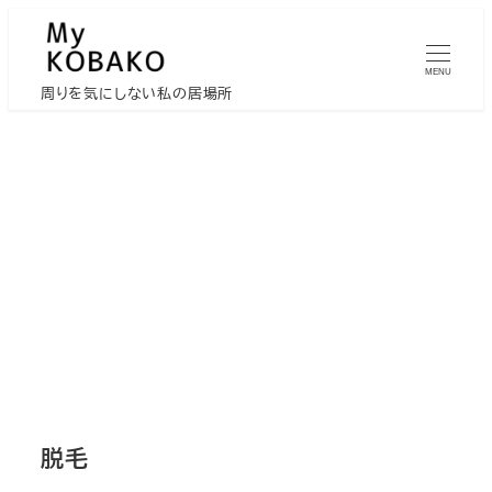
メ
イ
MENU
ン
周りを気にしない私の居場所
コ
ン
テ
ン
ツ
へ
移
動
脱毛