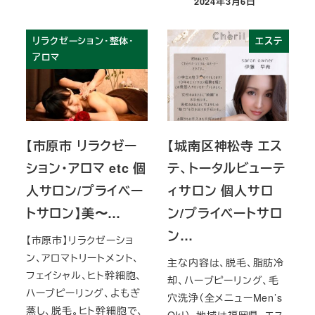
2024年3月6日
投稿日
リラクゼーション・整体・
エステ
アロマ
【市原市 リラクゼー
【城南区神松寺 エス
ション・アロマ etc 個
テ、トータルビューテ
人サロン/プライベー
ィサロン 個人サロ
トサロン】美〜…
ン/プライベートサロ
ン…
【市原市】リラクゼーショ
ン、アロマトリートメント、
主な内容は、脱毛、脂肪冷
フェイシャル、ヒト幹細胞、
却、ハーブピーリング、毛
ハーブピーリング、よもぎ
穴洗浄（全メニューMen’s
蒸し、脱毛。ヒト幹細胞で、
Ok!）。地域は福岡県。エス