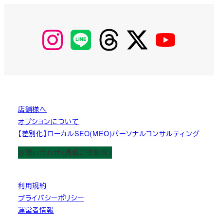
の
ペ
【Instagram】
【LINE】
【threads】
【Twitter】
【YouTube】
MyKOBAKO
ー
ジ
送
り
店舗様へ
オプションについて
【差別化】ローカルSEO(MEO)パーソナルコンサルティング
お問い合わせ（掲載ご依頼含）
利用規約
プライバシーポリシー
運営者情報