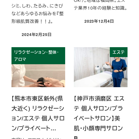
シミ、しわ、たるみ、にきび
テ業界10年の経験と知識。
などあらゆるお悩みを『整
形級肌質改善！！』。
2023年12月4日
投稿日
2024年2月25日
投稿日
リラクゼーション・整体・
エステ
アロマ
【熊本市東区新外(県
【神戸市須磨区 エス
大近く) リラクゼーシ
テ 個人サロン/プラ
ョン/エステ 個人サロ
イベートサロン】美
ン/プライベート…
肌・小顔専門サロン
B…