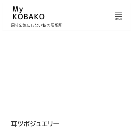
メ
イ
MENU
ン
周りを気にしない私の居場所
コ
ン
テ
ン
ツ
へ
移
動
耳ツボジュエリー