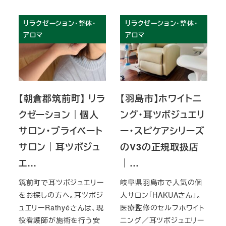
リラクゼーション・整体・
リラクゼーション・整体・
アロマ
アロマ
【朝倉郡筑前町】 リラ
【羽島市】ホワイトニ
クゼーション｜個人
ング・耳ツボジュエリ
サロン・プライベート
ー・スピケアシリーズ
サロン｜耳ツボジュ
のV3の正規取扱店
エ…
｜…
筑前町で耳ツボジュエリー
岐阜県羽島市で人気の個
をお探しの方へ。耳ツボジ
人サロン「HAKUAさん」。
ュエリーRathyéさんは、現
医療監修のセルフホワイト
役看護師が施術を行う安
ニング／耳ツボジュエリー