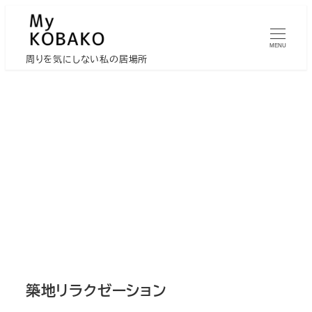
メ
イ
MENU
ン
周りを気にしない私の居場所
コ
ン
テ
ン
ツ
へ
移
動
築地リラクゼーション