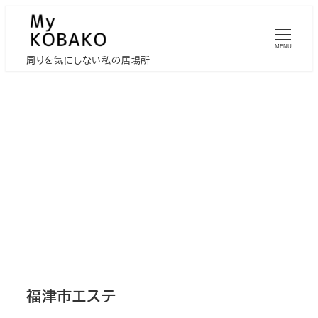
メ
イ
MENU
ン
周りを気にしない私の居場所
コ
ン
テ
ン
ツ
へ
移
動
福津市エステ