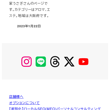
家うさぎさんのページで
す。カテゴリーはアロマ、エ
ステ。地域は大阪府です。
2023年1月22日
投稿日
【Instagram】
【LINE】
【threads】
【Twitter】
【YouTube】
MyKOBAKO
店舗様へ
オプションについて
【差別化】ローカルSEO(MEO)パーソナルコンサルティング