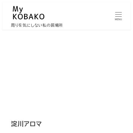
メ
イ
MENU
ン
周りを気にしない私の居場所
コ
ン
テ
ン
ツ
へ
移
動
淀川アロマ