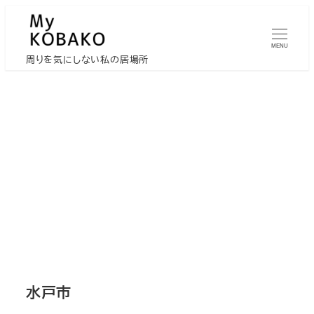
メ
イ
MENU
ン
周りを気にしない私の居場所
コ
ン
テ
ン
ツ
へ
移
動
水戸市