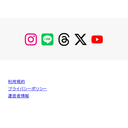
【Instagram】
【LINE】
【threads】
【Twitter】
【YouTube】
MyKOBAKO
利用規約
プライバシーポリシー
運営者情報