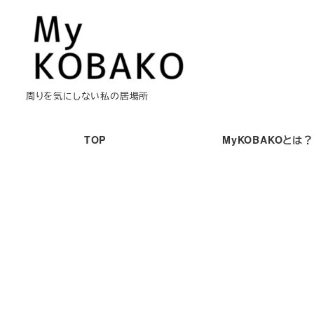
メ
イ
ン
コ
ン
周りを気にしない私の居場所
テ
ン
TOP
MyKOBAKOとは？
ツ
へ
移
動