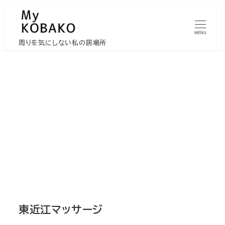
メ
イ
MENU
ン
周りを気にしない私の居場所
コ
ン
テ
ン
ツ
へ
移
動
東近江マッサージ