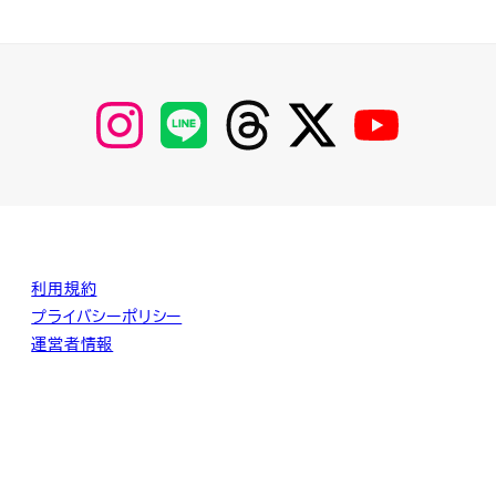
【Instagram】
【LINE】
【threads】
【Twitter】
【YouTube】
MyKOBAKO
利用規約
プライバシーポリシー
運営者情報