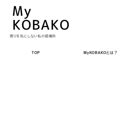
メ
イ
ン
コ
ン
周りを気にしない私の居場所
テ
ン
TOP
MyKOBAKOとは？
ツ
へ
移
動