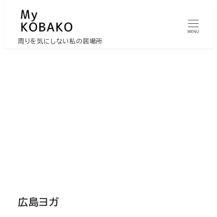
メ
イ
MENU
ン
周りを気にしない私の居場所
コ
ン
テ
ン
ツ
へ
移
動
広島ヨガ