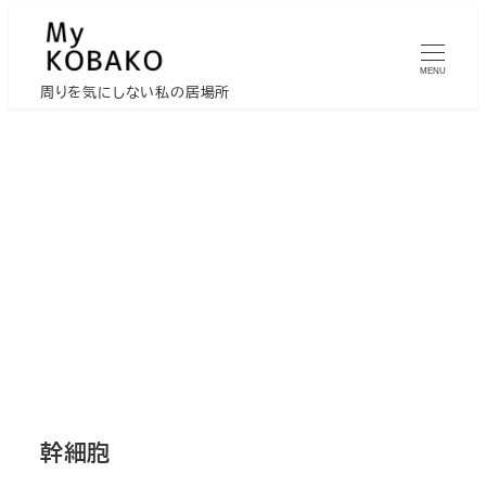
メ
イ
MENU
ン
周りを気にしない私の居場所
コ
ン
テ
ン
ツ
へ
移
動
幹細胞