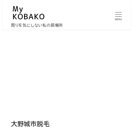
メ
イ
MENU
ン
周りを気にしない私の居場所
コ
ン
テ
ン
ツ
へ
移
動
大野城市脱毛