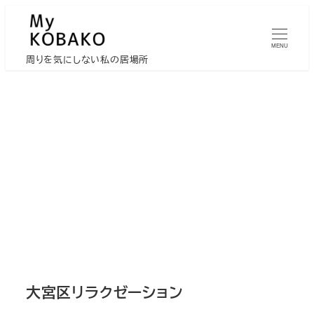
メ
イ
MENU
ン
周りを気にしない私の居場所
コ
ン
テ
ン
ツ
へ
移
動
大宮区リラクゼーション