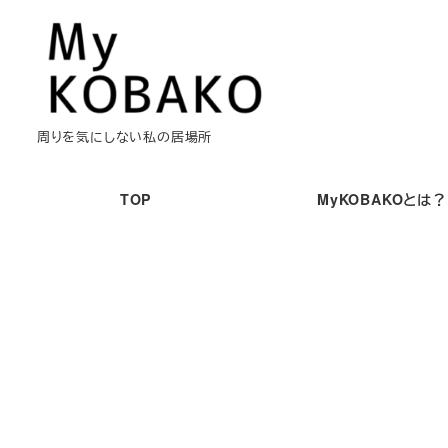
メ
イ
ン
コ
ン
周りを気にしない私の居場所
テ
ン
TOP
MyKOBAKOとは？
ツ
へ
移
動