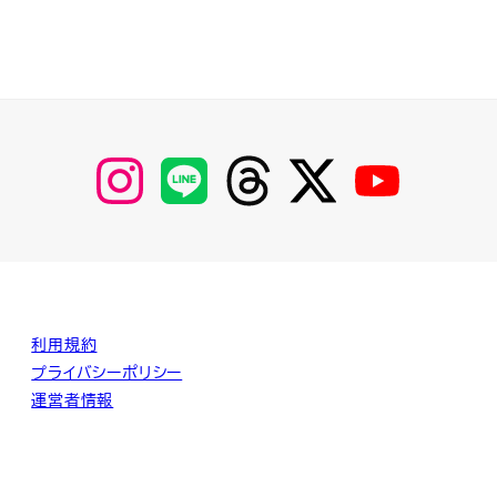
【Instagram】
【LINE】
【threads】
【Twitter】
【YouTube】
MyKOBAKO
利用規約
プライバシーポリシー
運営者情報