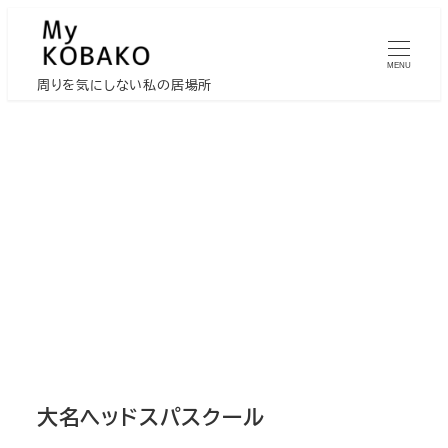
メ
イ
MENU
ン
周りを気にしない私の居場所
コ
ン
テ
ン
ツ
へ
移
動
大名ヘッドスパスクール