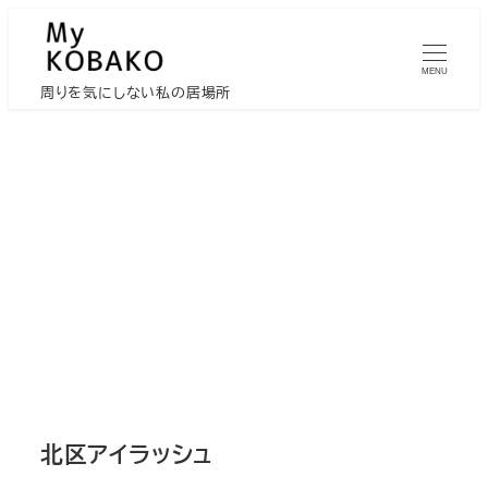
メ
イ
MENU
ン
周りを気にしない私の居場所
コ
ン
テ
ン
ツ
へ
移
動
北区アイラッシュ