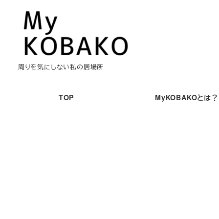
メ
イ
ン
コ
ン
周りを気にしない私の居場所
テ
ン
TOP
MyKOBAKOとは？
ツ
へ
移
動