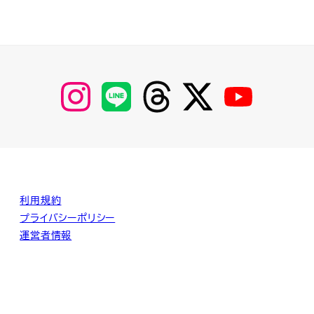
【Instagram】
【LINE】
【threads】
【Twitter】
【YouTube】
MyKOBAKO
利用規約
プライバシーポリシー
運営者情報