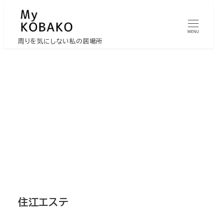
メ
イ
MENU
ン
周りを気にしない私の居場所
コ
ン
テ
ン
ツ
へ
移
動
住江エステ