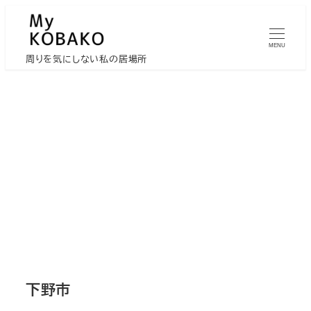
メ
イ
MENU
ン
周りを気にしない私の居場所
コ
ン
テ
ン
ツ
へ
移
動
下野市