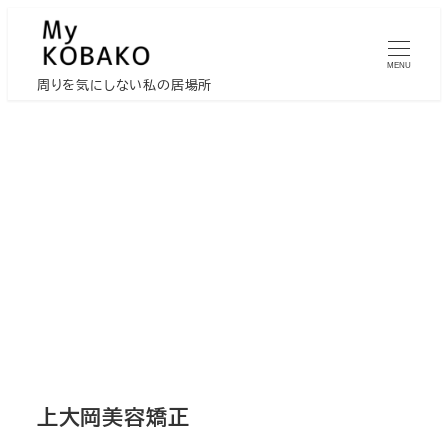
メ
イ
MENU
ン
周りを気にしない私の居場所
コ
ン
テ
ン
ツ
へ
移
動
上大岡美容矯正