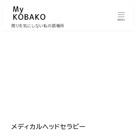
メ
イ
MENU
ン
周りを気にしない私の居場所
コ
ン
テ
ン
ツ
へ
移
動
メディカルヘッドセラピー