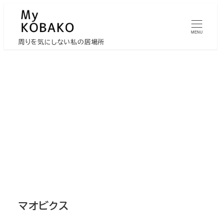
メ
イ
MENU
ン
周りを気にしない私の居場所
コ
ン
テ
ン
ツ
へ
移
動
マオビクス