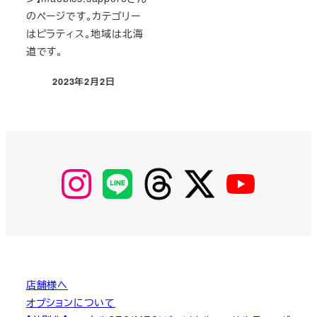
のページです。カテゴリー
はピラティス。地域は北海
道です。
2023年2月2日
投稿日
【Instagram】
【LINE】
【threads】
【Twitter】
【YouTube】
MyKOBAKO
店舗様へ
オプションについて