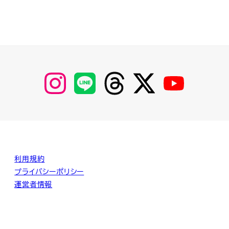
【Instagram】
【LINE】
【threads】
【Twitter】
【YouTube】
MyKOBAKO
利用規約
プライバシーポリシー
運営者情報