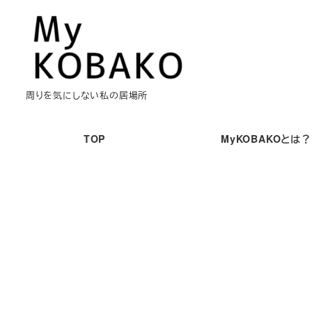
メ
イ
ン
コ
ン
周りを気にしない私の居場所
テ
ン
TOP
MyKOBAKOとは？
ツ
へ
移
動