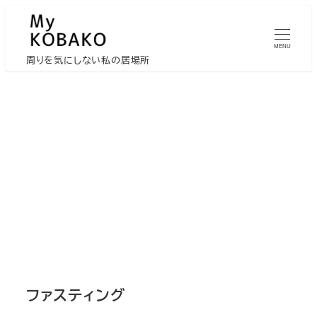
メ
イ
MENU
ン
周りを気にしない私の居場所
コ
ン
テ
ン
ツ
へ
移
動
ファスティング