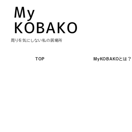
メ
イ
ン
コ
ン
周りを気にしない私の居場所
テ
ン
TOP
MyKOBAKOとは？
ツ
へ
移
動