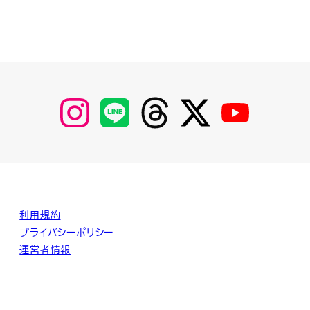
【Instagram】
【LINE】
【threads】
【Twitter】
【YouTube】
MyKOBAKO
利用規約
プライバシーポリシー
運営者情報