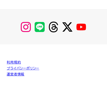
【Instagram】
【LINE】
【threads】
【Twitter】
【YouTube】
MyKOBAKO
利用規約
プライバシーポリシー
運営者情報