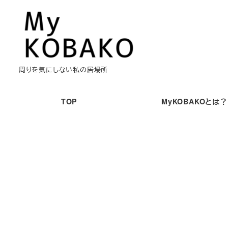
メ
イ
ン
コ
ン
周りを気にしない私の居場所
テ
ン
TOP
MyKOBAKOとは？
ツ
へ
移
動