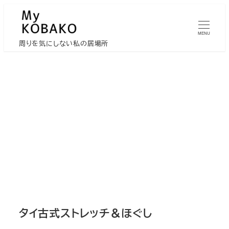
メ
イ
MENU
ン
周りを気にしない私の居場所
コ
ン
テ
ン
ツ
へ
移
動
タイ古式ストレッチ＆ほぐし