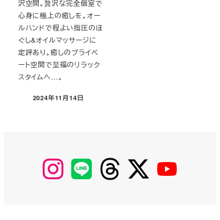
沢空間。贅沢な完全個室で
心身に極上の癒しを。オー
ルハンドで程よい指圧のほ
ぐし&オイルマッサージに
定評あり。癒しのプライベ
ート空間で至福のリラック
スタイムへ…。
2024年11月14日
投稿日
【Instagram】
【LINE】
【threads】
【Twitter】
【YouTube】
MyKOBAKO