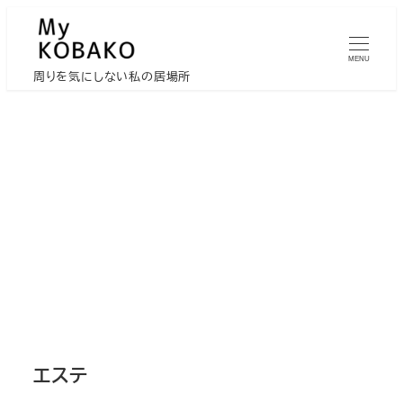
メ
イ
MENU
ン
周りを気にしない私の居場所
コ
ン
テ
ン
ツ
へ
移
動
エステ