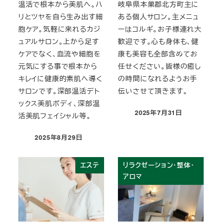
温活で根本から美肌へ。ハ
岐阜県本巣郡北方町主に
リとツヤを自ら生み出す細
ある個人サロン。主メニュ
胞ケア。気軽に来れるカジ
ーはコルギ。お子様連れ大
ュアルサロン。上から足す
歓迎です。心も身体も、健
ケアでなく、血流や細胞を
康も美容も全部含めてお
元気にする事で根本から
任せください。皆様の癒し
キレイに健康的素肌へ導く
の時間になれるようお手
サロンです。深部温活デト
伝いさせて頂きます。
ックス美肌ボディ、深部温
2025年7月31日
活美肌フェイシャル等。
投稿日
2025年8月29日
投稿日
エステ
リラクゼーション・整体・
アロマ