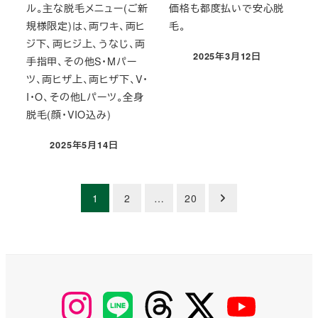
ル。主な脱毛メニュー(ご新
価格も都度払いで安心脱
規様限定)は、両ワキ、両ヒ
毛。
ジ下、両ヒジ上、うなじ、両
2025年3月12日
手指甲、その他S・Mパー
投稿日
ツ、両ヒザ上、両ヒザ下、V・
I・O、その他Lパーツ。全身
脱毛(顔・VIO込み)
2025年5月14日
投稿日
投
1
2
…
20
稿
の
ペ
【Instagram】
【LINE】
【threads】
【Twitter】
【YouTube】
MyKOBAKO
ー