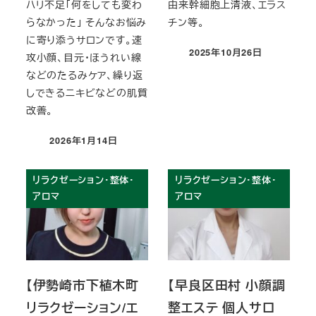
ハリ不足「何をしても変わ
由来幹細胞上清液、エラス
らなかった」 そんなお悩み
チン等。
に寄り添うサロンです。速
2025年10月26日
攻小顔、目元・ほうれい線
投稿日
などのたるみケア、繰り返
しできるニキビなどの肌質
改善。
2026年1月14日
投稿日
リラクゼーション・整体・
リラクゼーション・整体・
アロマ
アロマ
【伊勢崎市下植木町
【早良区田村 小顔調
リラクゼーション/エ
整エステ 個人サロ