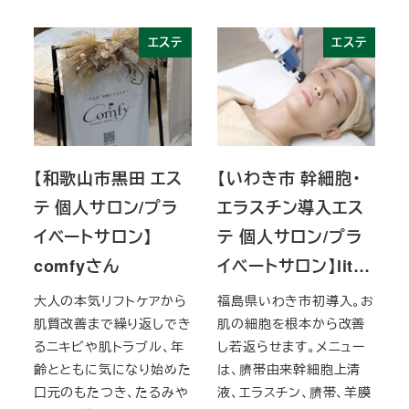
エステ
エステ
【和歌山市黒田 エス
【いわき市 幹細胞・
テ 個人サロン/プラ
エラスチン導入エス
イベートサロン】
テ 個人サロン/プラ
comfyさん
イベートサロン】lit…
大人の本気リフトケアから
福島県いわき市初導入。お
肌質改善まで繰り返しでき
肌の細胞を根本から改善
るニキビや肌トラブル、年
し若返らせます。メニュー
齢とともに気になり始めた
は、臍帯由来幹細胞上清
口元のもたつき、たるみや
液、エラスチン、臍帯、羊膜