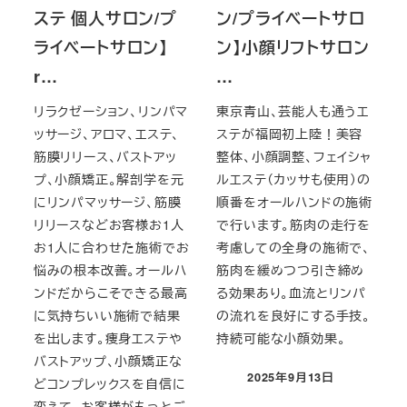
ステ 個人サロン/プ
ン/プライベートサロ
ライベートサロン】
ン】小顔リフトサロン
r…
…
リラクゼーション、リンパマ
東京青山、芸能人も通うエ
ッサージ、アロマ、エステ、
ステが福岡初上陸！美容
筋膜リリース、バストアッ
整体、小顔調整、フェイシャ
プ、小顔矯正。解剖学を元
ルエステ（カッサも使用）の
にリンパマッサージ、筋膜
順番をオールハンドの施術
リリースなどお客様お1人
で行います。筋肉の走行を
お1人に合わせた施術でお
考慮しての全身の施術で、
悩みの根本改善。オールハ
筋肉を緩めつつ引き締め
ンドだからこそできる最高
る効果あり。血流とリンパ
に気持ちいい施術で結果
の流れを良好にする手技。
を出します。痩身エステや
持続可能な小顔効果。
バストアップ、小顔矯正な
2025年9月13日
どコンプレックスを自信に
投稿日
変えて、お客様がもっとご