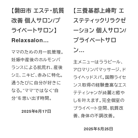
【磐田市 エステ・肌質
【三養基郡上峰町 エ
改善 個人サロン/プ
ステティックリラクゼ
ライベートサロン】
ーション 個人サロン/
Relaxsalon…
プライベートサロ
ン…
ママのための月一肌管理。
妊娠中産後のホルモンバ
主メニューはララピール、
ランスによる肌荒れ、産後
アロマリンパマッサージ、ド
シミ、ニキビ、赤みに特化。
ライヘッドスパ。国際ライセ
通うたびに自分が好きに
ンス取得の経験豊富なエス
なる。”ママ”ではなく”自
テティシャンが綺麗と癒や
分”を思い出す時間。
しを叶えます。完全個室の
プライベート空間、肌質改
2025年6月17日
投稿日
善、身体の不調改善。
2025年5月25日
投稿日