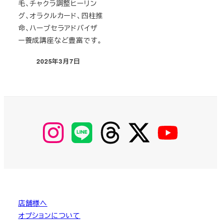
毛、チャクラ調整ヒーリン
グ、オラクルカード、四柱推
命、ハーブセラアドバイザ
ー養成講座など豊富です。
2025年3月7日
投稿日
【Instagram】
【LINE】
【threads】
【Twitter】
【YouTube】
MyKOBAKO
店舗様へ
オプションについて