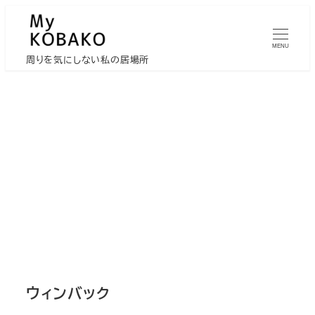
メ
イ
MENU
ン
周りを気にしない私の居場所
コ
ン
テ
ン
ツ
へ
移
動
ウィンバック