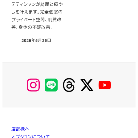
テティシャンが綺麗と癒や
しを叶えます。完全個室の
プライベート空間、肌質改
善、身体の不調改善。
2025年5月25日
投稿日
【Instagram】
【LINE】
【threads】
【Twitter】
【YouTube】
MyKOBAKO
店舗様へ
オプションについて