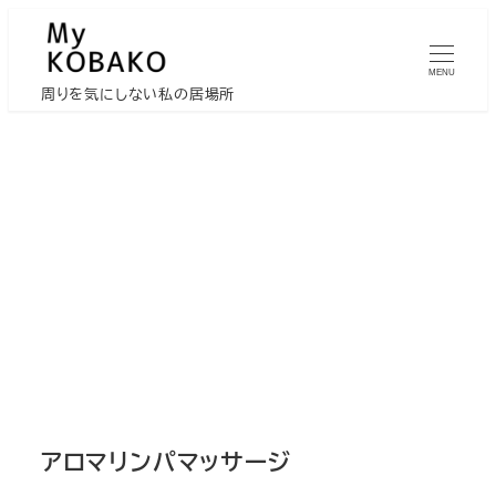
メ
イ
MENU
ン
周りを気にしない私の居場所
コ
ン
テ
ン
ツ
へ
移
動
アロマリンパマッサージ