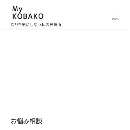
メ
イ
MENU
ン
周りを気にしない私の居場所
コ
ン
テ
ン
ツ
へ
移
動
お悩み相談