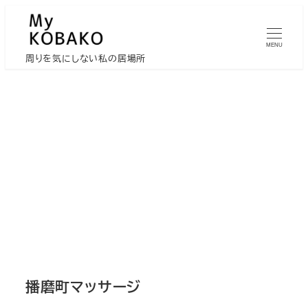
メ
イ
MENU
ン
周りを気にしない私の居場所
コ
ン
テ
ン
ツ
へ
移
動
播磨町マッサージ