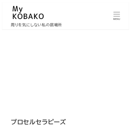
メ
イ
MENU
ン
周りを気にしない私の居場所
コ
ン
テ
ン
ツ
へ
移
動
プロセルセラピーズ